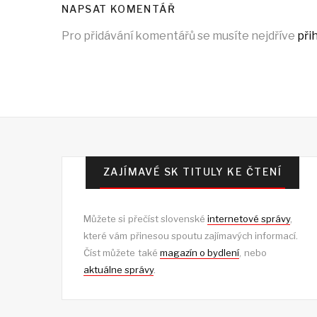
NAPSAT KOMENTÁŘ
Pro přidávání komentářů se musíte nejdříve
přih
ZAJÍMAVÉ SK TITULY KE ČTENÍ
Můžete si přečíst slovenské
internetové správy
,
které vám přinesou spoutu zajímavých informací.
Číst můžete také
magazín o bydlení
, nebo
aktuálne správy
.