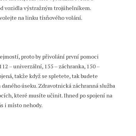
od vozidla výstražným trojúhelníkem.
volejte na linku tísňového volání.
řejmostí, proto by přivolání první pomoci
112 – univerzální, 155 – záchranka, 150 –
pojená, takže když se spletete, tak budete
 daného úseku. Zdravotnická záchranná služba
ocích, které musíte učinit. Ihned po spojení na
ás i místo nehody.