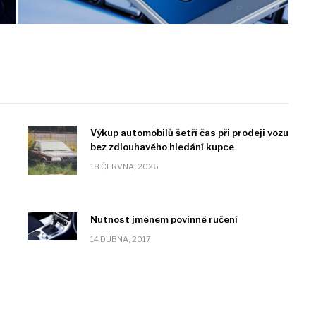
Výkup automobilů šetří čas při prodeji vozu
bez zdlouhavého hledání kupce
18 ČERVNA, 2026
Nutnost jménem povinné ručení
14 DUBNA, 2017