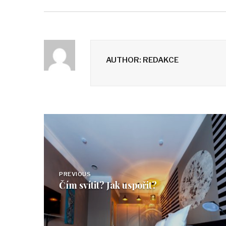
AUTHOR: REDAKCE
Navigace
pro
příspěvek
PREVIOUS
Čím svítit? Jak uspořit?