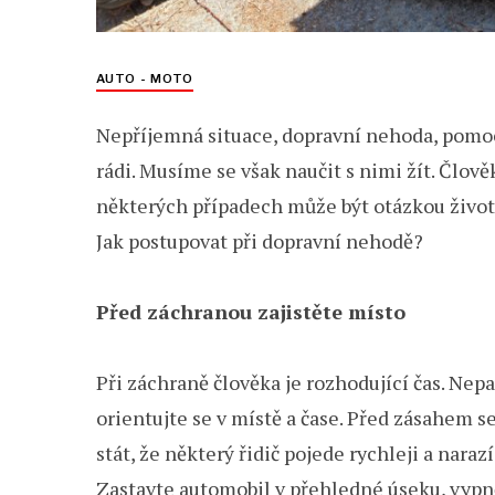
AUTO - MOTO
Nepříjemná situace, dopravní nehoda, pomo
rádi. Musíme se však naučit s nimi žít. Člově
některých případech může být otázkou života 
Jak postupovat při dopravní nehodě?
Před záchranou zajistěte místo
Při záchraně člověka je rozhodující čas. Nepa
orientujte se v místě a čase. Před zásahem se
stát, že některý řidič pojede rychleji a naraz
Zastavte automobil v přehledné úseku, vypně