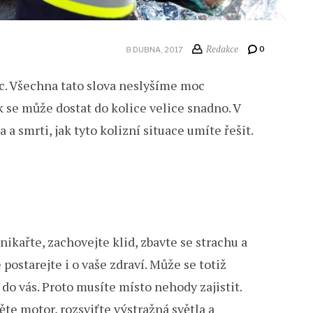
Redakce
0
8 DUBNA, 2017
c. Všechna tato slova neslyšíme moc
k se může dostat do kolice velice snadno. V
a smrti, jak tyto kolizní situace umíte řešit.
nikařte, zachovejte klid, zbavte se strachu a
 postarejte i o vaše zdraví. Může se totiž
í do vás. Proto musíte místo nehody zajistit.
te motor, rozsviťte výstražná světla a