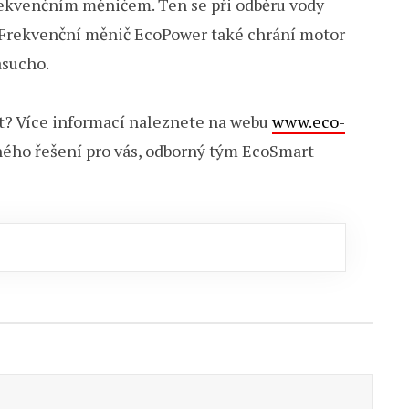
ekvenčním měničem. Ten se při odběru vody
ak. Frekvenční měnič EcoPower také chrání motor
asucho.
? Více informací naleznete na webu
www.eco-
dného řešení pro vás, odborný tým EcoSmart