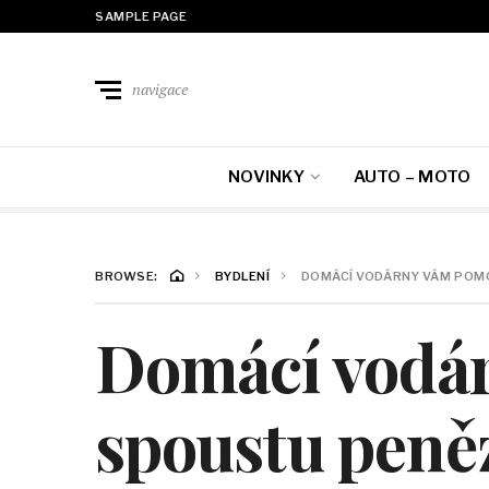
SAMPLE PAGE
navigace
NOVINKY
AUTO – MOTO
BROWSE:
BYDLENÍ
DOMÁCÍ VODÁRNY VÁM POM
Domácí vodár
spoustu peně