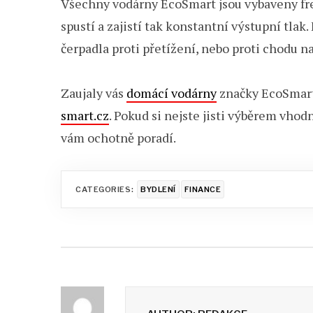
Všechny vodárny EcoSmart jsou vybaveny fr
spustí a zajistí tak konstantní výstupní tl
čerpadla proti přetížení, nebo proti chodu n
Zaujaly vás
domácí vodárny
značky EcoSmart
smart.cz
. Pokud si nejste jisti výběrem vho
vám ochotně poradí.
CATEGORIES:
BYDLENÍ
FINANCE