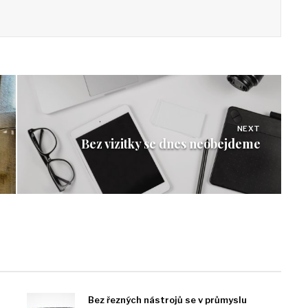
NEXT
Bez vizitky se dnes neobejdeme
Bez řezných nástrojů se v průmyslu