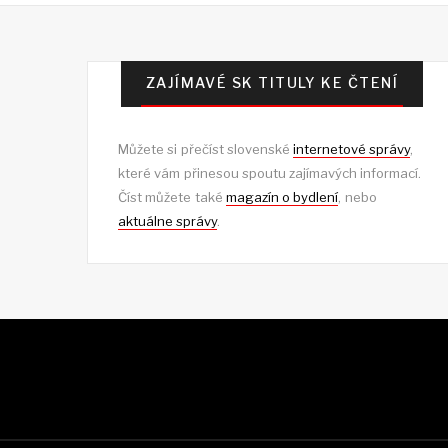
ZAJÍMAVÉ SK TITULY KE ČTENÍ
Můžete si přečíst slovenské
internetové správy
,
které vám přinesou spoutu zajímavých informací.
Číst můžete také
magazín o bydlení
, nebo
aktuálne správy
.