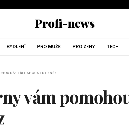
Profi-news
BYDLENÍ
PRO MUŽE
PRO ŽENY
TECH
OHOU UŠETŘIT SPOUSTU PENĚZ
ny vám pomohou 
z